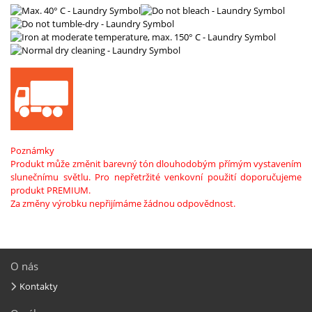
Poznámky
Produkt může změnit barevný tón dlouhodobým přímým vystavením
slunečnímu světlu.
Pro nepřetržité venkovní použití doporučujeme
produkt PREMIUM.
Za změny výrobku nepřijímáme žádnou odpovědnost.
O nás
Kontakty