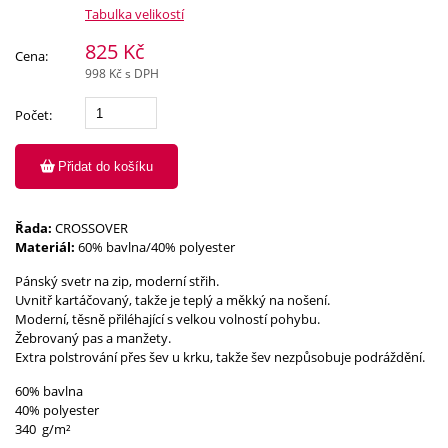
Tabulka velikostí
825 Kč
Cena:
998 Kč s DPH
Počet:
Přidat do košíku
Řada:
CROSSOVER
Materiál:
60% bavlna/40% polyester
Pánský svetr na zip, moderní střih.
Uvnitř kartáčovaný, takže je teplý a měkký na nošení.
Moderní, těsně přiléhající s velkou volností pohybu.
Žebrovaný pas a manžety.
Extra polstrování přes šev u krku, takže šev nezpůsobuje podráždění.
60% bavlna
40% polyester
340 g/m²